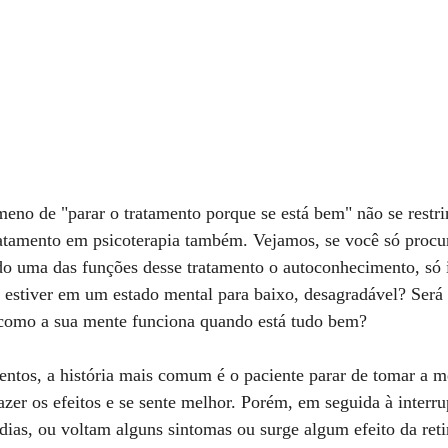
eno de "parar o tratamento porque se está bem" não se restri
atamento em psicoterapia também. Vejamos, se você só procur
do uma das funções desse tratamento o autoconhecimento, só i
estiver em um estado mental para baixo, desagradável? Será 
r como a sua mente funciona quando está tudo bem?
ntos, a história mais comum é o paciente parar de tomar a m
zer os efeitos e se sente melhor. Porém, em seguida à interru
ias, ou voltam alguns sintomas ou surge algum efeito da reti