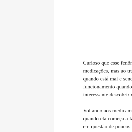
⠀⠀⠀⠀⠀⠀⠀⠀⠀⠀⠀⠀
Curioso que esse fenôm
medicações, mas ao tr
quando está mal e sen
funcionamento quando 
interessante descobri
⠀⠀⠀⠀⠀⠀⠀⠀⠀⠀⠀⠀
Voltando aos medicame
quando ela começa a fa
em questão de poucos d