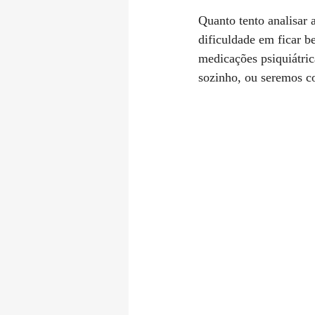
⠀⠀⠀⠀⠀⠀⠀⠀⠀⠀⠀⠀
Quanto tento analisar 
dificuldade em ficar b
medicações psiquiátric
sozinho, ou seremos co