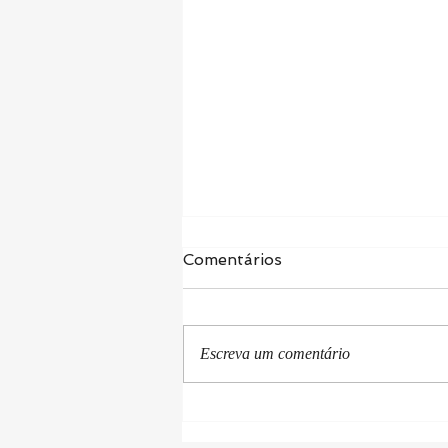
Comentários
Escreva um comentário
A romantização do
cansaço e seus riscos para