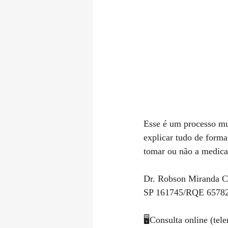
⠀⠀⠀⠀⠀⠀⠀⠀⠀⠀⠀⠀
Esse é um processo mui
explicar tudo de forma 
tomar ou não a medicaç
Dr. Robson Miranda C
SP 161745/RQE 6578
🖥Consulta online (tel